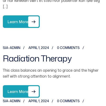
år har klinikken vært et sted hvor pasienter kan føle seg
[…]
Learn More
SIA-ADMIN
APRIL 1, 2024
0 COMMENTS
Radiation Therapy
This class balances an opening to grace and the higher
self with strong attention to alignment.
Learn More
SIA-ADMIN
APRIL 1, 2024
0 COMMENTS