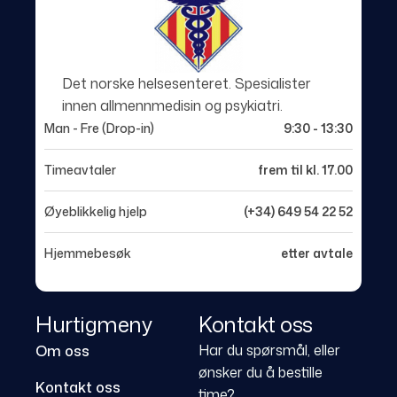
Det norske helsesenteret. Spesialister
innen allmennmedisin og psykiatri.
Man - Fre (Drop-in)
9:30 - 13:30
Timeavtaler
frem til kl. 17.00
Øyeblikkelig hjelp
(+34) 649 54 22 52
Hjemmebesøk
etter avtale
Hurtigmeny
Kontakt oss
Har du spørsmål, eller
Om oss
ønsker du å bestille
Kontakt oss
time?