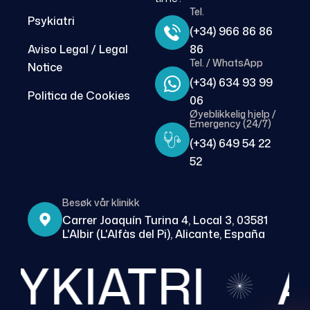
Tel.
Psykiatri
(+34) 966 86 86
Aviso Legal / Legal
86
Tel. / WhatsApp
Notice
(+34) 634 93 99
Politica de Cookies
06
Øyeblikkelig hjelp /
Emergency (24/7)
(+34) 649 54 22
52
Besøk vår klinikk
Carrer Joaquín Turina 4, Local 3, 03581
L'Albir (L'Alfàs del Pi), Alicante, España
YKIATRI
A