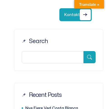
Translate »
ng oss
Kontakt
+34) 966 86 86 86
Search
Recent Posts
Nye Eiere Ved Costa Blanca