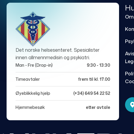
Hu
Om
Kon
Psy
Det norske helsesenteret. Spesialister
Avi
innen allmennmedisin og psykiatri.
Leg
Man - Fre (Drop-in)
9:30 - 13:30
Poli
Timeavtaler
frem til kl. 17.00
Coo
Øyeblikkelig hjelp
(+34) 649 54 22 52
Hjemmebesøk
etter avtale