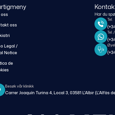
rtigmeny
Kontak
Har du spør
 oss
Tel.
takt oss
(+3
Tel.
kiatri
(+3
Øyeb
so Legal /
(+3
al Notice
tica de
kies
Besøk vår klinikk
Carrer Joaquín Turina 4, Local 3, 03581 L'Albir (L'Alfàs de